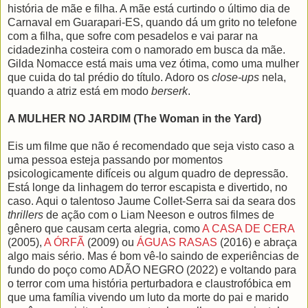
história de mãe e filha. A mãe está curtindo o último dia de
Carnaval em Guarapari-ES, quando dá um grito no telefone
com a filha, que sofre com pesadelos e vai parar na
cidadezinha costeira com o namorado em busca da mãe.
Gilda Nomacce está mais uma vez ótima, como uma mulher
que cuida do tal prédio do título. Adoro os
close-ups
nela,
quando a atriz está em modo
berserk
.
A MULHER NO JARDIM (The Woman in the Yard)
Eis um filme que não é recomendado que seja visto caso a
uma pessoa esteja passando por momentos
psicologicamente difíceis ou algum quadro de depressão.
Está longe da linhagem do terror escapista e divertido, no
caso. Aqui o talentoso Jaume Collet-Serra sai da seara dos
thrillers
de ação com o Liam Neeson e outros filmes de
gênero que causam certa alegria, como
A CASA DE CERA
(2005),
A ÓRFÃ
(2009) ou
ÁGUAS RASAS
(2016) e abraça
algo mais sério. Mas é bom vê-lo saindo de experiências de
fundo do poço como ADÃO NEGRO (2022) e voltando para
o terror com uma história perturbadora e claustrofóbica em
que uma família vivendo um luto da morte do pai e marido