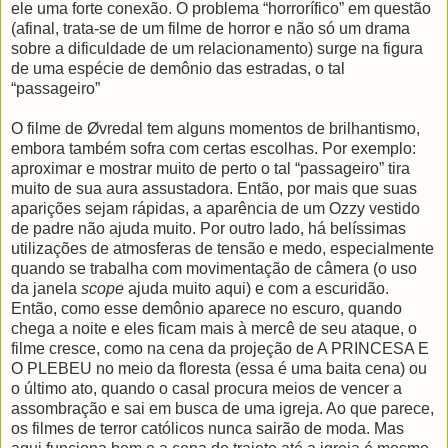
ele uma forte conexão. O problema “horrorífico” em questão
(afinal, trata-se de um filme de horror e não só um drama
sobre a dificuldade de um relacionamento) surge na figura
de uma espécie de demônio das estradas, o tal
“passageiro”
O filme de Øvredal tem alguns momentos de brilhantismo,
embora também sofra com certas escolhas. Por exemplo:
aproximar e mostrar muito de perto o tal “passageiro” tira
muito de sua aura assustadora. Então, por mais que suas
aparições sejam rápidas, a aparência de um Ozzy vestido
de padre não ajuda muito. Por outro lado, há belíssimas
utilizações de atmosferas de tensão e medo, especialmente
quando se trabalha com movimentação de câmera (o uso
da janela
scope
ajuda muito aqui) e com a escuridão.
Então, como esse demônio aparece no escuro, quando
chega a noite e eles ficam mais à mercê de seu ataque, o
filme cresce, como na cena da projeção de A PRINCESA E
O PLEBEU no meio da floresta (essa é uma baita cena) ou
o último ato, quando o casal procura meios de vencer a
assombração e sai em busca de uma igreja. Ao que parece,
os filmes de terror católicos nunca sairão de moda. Mas