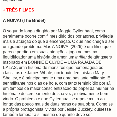
+ TRÊS FILMES
A NOIVA! (The Bride!)
O segundo longa dirigido por Maggie Gyllenhaal, como
geralmente ocorre com filmes dirigidos por atores, privilegia
mais a atuação do que a encenação. O que não chega a ser
um grande problema. Mas A NOIVA! (2026) é um filme que
parece perdido em suas intenções: joga no mesmo
liquidificador uma história de amor, um
thriller
de gângsters
inspirado em BONNIE E CLYDE – UMA RAJADA DE
BALAS, uma história de monstros que homenageia os
clássicos de James Whale, um tributo feminista a Mary
Shelley, e é principalmente uma obra bastante militante. E
ser militante nos dias de hoje, com tanto feminicídio por aí,
em tempos de maior conscientização do papel da mulher na
história e do cerceamento de sua voz, é obviamente bem-
vindo. O problema é que Gyllenhaal se repete muito ao
longo das pouco mais de duas horas de sua obra. Como se
a própria protagonista, vivida por Jessie Buckley, quisesse
também lembrar a si mesma do quanto deve ser