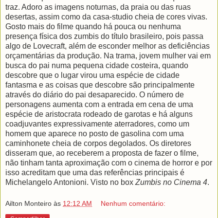
traz. Adoro as imagens noturnas, da praia ou das ruas
desertas, assim como da casa-studio cheia de cores vivas.
Gosto mais do filme quando há pouca ou nenhuma
presença física dos zumbis do título brasileiro, pois passa
algo de Lovecraft, além de esconder melhor as deficiências
orçamentárias da produção. Na trama, jovem mulher vai em
busca do pai numa pequena cidade costeira, quando
descobre que o lugar virou uma espécie de cidade
fantasma e as coisas que descobre são principalmente
através do diário do pai desaparecido. O número de
personagens aumenta com a entrada em cena de uma
espécie de aristocrata rodeado de garotas e há alguns
coadjuvantes expressivamente aterradores, como um
homem que aparece no posto de gasolina com uma
caminhonete cheia de corpos degolados. Os diretores
disseram que, ao receberem a proposta de fazer o filme,
não tinham tanta aproximação com o cinema de horror e por
isso acreditam que uma das referências principais é
Michelangelo Antonioni. Visto no box
Zumbis no Cinema 4
.
Ailton Monteiro
às
12:12 AM
Nenhum comentário: