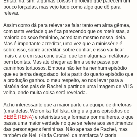
Então, há, sim, algumas coisas no roteiro que parecem um
pouco forçadas, mas vejo tudo como algo que dê para
relevar.
Assim como dá para relevar se falar tanto em alma gêmea,
com tanta verdade que fica parecendo que os roteiristas, a
maioria do sexo feminino, acreditam mesmo nessa ideia.
Mas é importante acreditar, uma vez que a minissérie é
sobre isso, sobre acreditar, sobre confiar, e isso vai ficar
mais claro em sua conclusão, que tem algumas metáforas
bem bonitas. Mas até chegar ao fim a série passa por
caminhos tortuosos. Embora não tenha nenhum episódio
que eu tenha desgostado, foi a partir do quarto episódio que
a produção ganhou o meu respeito, ao nos levar para a
história dos pais de Rachel a partir de uma imagem de VHS
velha, onde muita coisa será revelada.
Acho interessante que a maior parte da equipe de diretoras
(uma delas, Weronika Tofilska, dirigiu alguns episódios de
BEBÊ RENA
) e roteiristas seja formada por mulheres, o que
passa uma maior verdade no que se refere aos sentimentos
das personagens femininas. Não apenas de Rachel, mas
também de Nell (Karla Crome), da matriarca Victoria