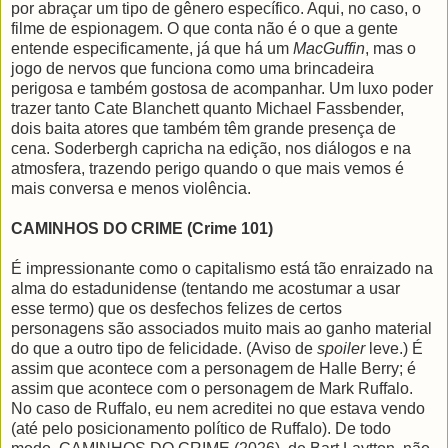
por abraçar um tipo de gênero específico. Aqui, no caso, o
filme de espionagem. O que conta não é o que a gente
entende especificamente, já que há um
MacGuffin
, mas o
jogo de nervos que funciona como uma brincadeira
perigosa e também gostosa de acompanhar. Um luxo poder
trazer tanto Cate Blanchett quanto Michael Fassbender,
dois baita atores que também têm grande presença de
cena. Soderbergh capricha na edição, nos diálogos e na
atmosfera, trazendo perigo quando o que mais vemos é
mais conversa e menos violência.
CAMINHOS DO CRIME (Crime 101)
É impressionante como o capitalismo está tão enraizado na
alma do estadunidense (tentando me acostumar a usar
esse termo) que os desfechos felizes de certos
personagens são associados muito mais ao ganho material
do que a outro tipo de felicidade. (Aviso de
spoiler
leve.) É
assim que acontece com a personagem de Halle Berry; é
assim que acontece com o personagem de Mark Ruffalo.
No caso de Ruffalo, eu nem acreditei no que estava vendo
(até pelo posicionamento político de Ruffalo). De todo