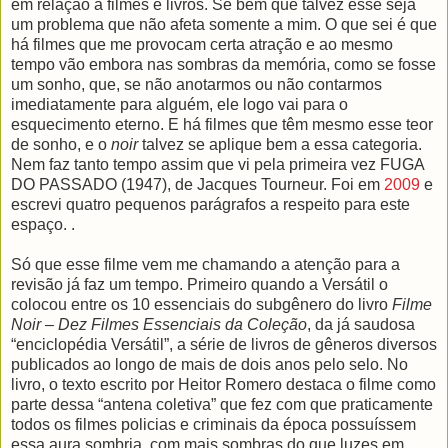
em relação a filmes e livros. Se bem que talvez esse seja
um problema que não afeta somente a mim. O que sei é que
há filmes que me provocam certa atração e ao mesmo
tempo vão embora nas sombras da memória, como se fosse
um sonho, que, se não anotarmos ou não contarmos
imediatamente para alguém, ele logo vai para o
esquecimento eterno. E há filmes que têm mesmo esse teor
de sonho, e o
noir
talvez se aplique bem a essa categoria.
Nem faz tanto tempo assim que vi pela primeira vez FUGA
DO PASSADO (1947), de Jacques Tourneur. Foi em
2009
e
escrevi quatro pequenos parágrafos a respeito para este
espaço. .
Só que esse filme vem me chamando a atenção para a
revisão já faz um tempo. Primeiro quando a Versátil o
colocou entre os 10 essenciais do subgênero do livro
Filme
Noir – Dez Filmes Essenciais da Coleção
, da já saudosa
“enciclopédia Versátil”, a série de livros de gêneros diversos
publicados ao longo de mais de dois anos pelo selo. No
livro, o texto escrito por Heitor Romero destaca o filme como
parte dessa “antena coletiva” que fez com que praticamente
todos os filmes policias e criminais da época possuíssem
essa aura sombria, com mais sombras do que luzes em