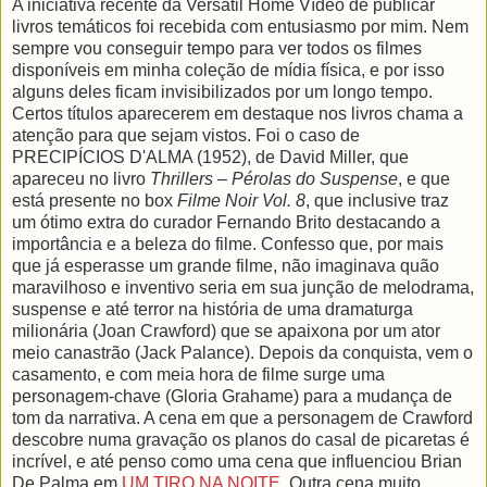
A iniciativa recente da Versátil Home Vídeo de publicar
livros temáticos foi recebida com entusiasmo por mim. Nem
sempre vou conseguir tempo para ver todos os filmes
disponíveis em minha coleção de mídia física, e por isso
alguns deles ficam invisibilizados por um longo tempo.
Certos títulos aparecerem em destaque nos livros chama a
atenção para que sejam vistos. Foi o caso de
PRECIPÍCIOS D'ALMA (1952), de David Miller, que
apareceu no livro
Thrillers – Pérolas do Suspense
, e que
está presente no box
Filme Noir Vol. 8
, que inclusive traz
um ótimo extra do curador Fernando Brito destacando a
importância e a beleza do filme. Confesso que, por mais
que já esperasse um grande filme, não imaginava quão
maravilhoso e inventivo seria em sua junção de melodrama,
suspense e até terror na história de uma dramaturga
milionária (Joan Crawford) que se apaixona por um ator
meio canastrão (Jack Palance). Depois da conquista, vem o
casamento, e com meia hora de filme surge uma
personagem-chave (Gloria Grahame) para a mudança de
tom da narrativa. A cena em que a personagem de Crawford
descobre numa gravação os planos do casal de picaretas é
incrível, e até penso como uma cena que influenciou Brian
De Palma em
UM TIRO NA NOITE
. Outra cena muito