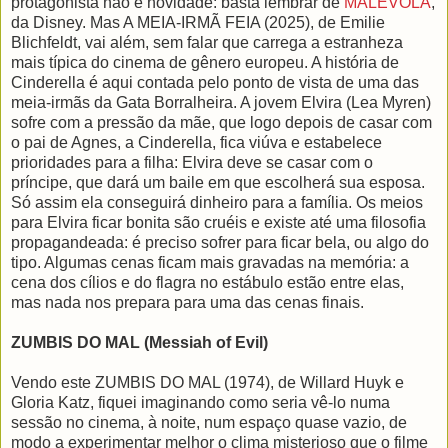
protagonista não é novidade: basta lembrar de
MALÉVOLA
,
da Disney. Mas A MEIA-IRMÃ FEIA (2025), de Emilie
Blichfeldt, vai além, sem falar que carrega a estranheza
mais típica do cinema de gênero europeu. A história de
Cinderella é aqui contada pelo ponto de vista de uma das
meia-irmãs da Gata Borralheira. A jovem Elvira (Lea Myren)
sofre com a pressão da mãe, que logo depois de casar com
o pai de Agnes, a Cinderella, fica viúva e estabelece
prioridades para a filha: Elvira deve se casar com o
príncipe, que dará um baile em que escolherá sua esposa.
Só assim ela conseguirá dinheiro para a família. Os meios
para Elvira ficar bonita são cruéis e existe até uma filosofia
propagandeada: é preciso sofrer para ficar bela, ou algo do
tipo. Algumas cenas ficam mais gravadas na memória: a
cena dos cílios e do flagra no estábulo estão entre elas,
mas nada nos prepara para uma das cenas finais.
ZUMBIS DO MAL (Messiah of Evil)
Vendo este ZUMBIS DO MAL (1974), de Willard Huyk e
Gloria Katz, fiquei imaginando como seria vê-lo numa
sessão no cinema, à noite, num espaço quase vazio, de
modo a experimentar melhor o clima misterioso que o filme