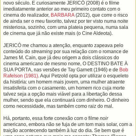
novo século. E curiosamente JERICÓ (2008) é o filme
imediatamente anterior ao meu primeiro contato com o
cinema do realizador,
BARBARA
(2012), que corre o risco
de ainda ser o meu favorito, talvez por ter visto numa noite
misteriosa, sozinho, com uma plateia pequena, numa sala
de cinema que já não existe mais (o Cine Aldeota).
JERICÓ me chamou a atenção, enquanto zapeava pelo
conteúdo do
streaming
por sua relação com o romance de
James M. Cain, que já deu origem a dois clássicos do
cinema americano de mesmo nome, O DESTINO BATE À
SUA PORTA, nas versões de Tay Garnett (1946) e de
Bob
Rafelson (1981)
. Aqui Petzold opta por utilizar o esqueleto
da história: um homem mais jovem, uma mulher atraente
insatisfeita com o casamento, um homem rico cuja morte
talvez seja a opção mais viável para a libertação dessa
mulher, sendo que ela continuará com dinheiro. O dinheiro
como necessidade, mas também como raiz do mal.
Há, portanto, essa forte conexão com o filme
noir
americano, embora não se fuja de um tom mais solar, com a
traição acontecendo também à luz do dia. Se bem que é