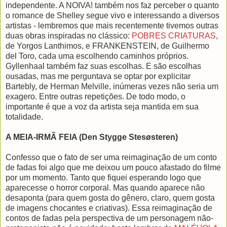
independente. A NOIVA! também nos faz perceber o quanto
o romance de Shelley segue vivo e interessando a diversos
artistas - lembremos que mais recentemente tivemos outras
duas obras inspiradas no clássico:
POBRES CRIATURAS
,
de Yorgos Lanthimos, e FRANKENSTEIN, de Guilhermo
del Toro, cada uma escolhendo caminhos próprios.
Gyllenhaal também faz suas escolhas. E são escolhas
ousadas, mas me perguntava se optar por explicitar
Bartebly, de Herman Melville, inúmeras vezes não seria um
exagero. Entre outras repetições. De todo modo, o
importante é que a voz da artista seja mantida em sua
totalidade.
A MEIA-IRMÃ FEIA (Den Stygge Stesøsteren)
Confesso que o fato de ser uma reimaginação de um conto
de fadas foi algo que me deixou um pouco afastado do filme
por um momento. Tanto que fiquei esperando logo que
aparecesse o horror corporal. Mas quando aparece não
desaponta (para quem gosta do gênero, claro, quem gosta
de imagens chocantes e criativas). Essa reimaginação de
contos de fadas pela perspectiva de um personagem não-