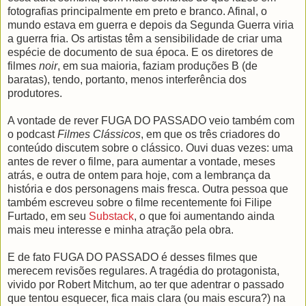
fotografias principalmente em preto e branco. Afinal, o
mundo estava em guerra e depois da Segunda Guerra viria
a guerra fria. Os artistas têm a sensibilidade de criar uma
espécie de documento de sua época. E os diretores de
filmes
noir
, em sua maioria, faziam produções B (de
baratas), tendo, portanto, menos interferência dos
produtores.
A vontade de rever FUGA DO PASSADO veio também com
o podcast
Filmes Clássicos
, em que os três criadores do
conteúdo discutem sobre o clássico. Ouvi duas vezes: uma
antes de rever o filme, para aumentar a vontade, meses
atrás, e outra de ontem para hoje, com a lembrança da
história e dos personagens mais fresca. Outra pessoa que
também escreveu sobre o filme recentemente foi Filipe
Furtado, em seu
Substack
, o que foi aumentando ainda
mais meu interesse e minha atração pela obra.
E de fato FUGA DO PASSADO é desses filmes que
merecem revisões regulares. A tragédia do protagonista,
vivido por Robert Mitchum, ao ter que adentrar o passado
que tentou esquecer, fica mais clara (ou mais escura?) na