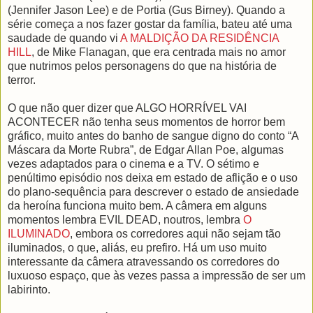
(Jennifer Jason Lee) e de Portia (Gus Birney). Quando a
série começa a nos fazer gostar da família, bateu até uma
saudade de quando vi
A MALDIÇÃO DA RESIDÊNCIA
HILL
, de Mike Flanagan, que era centrada mais no amor
que nutrimos pelos personagens do que na história de
terror.
O que não quer dizer que ALGO HORRÍVEL VAI
ACONTECER não tenha seus momentos de horror bem
gráfico, muito antes do banho de sangue digno do conto “A
Máscara da Morte Rubra”, de Edgar Allan Poe, algumas
vezes adaptados para o cinema e a TV. O sétimo e
penúltimo episódio nos deixa em estado de aflição e o uso
do plano-sequência para descrever o estado de ansiedade
da heroína funciona muito bem. A câmera em alguns
momentos lembra EVIL DEAD, noutros, lembra
O
ILUMINADO
, embora os corredores aqui não sejam tão
iluminados, o que, aliás, eu prefiro. Há um uso muito
interessante da câmera atravessando os corredores do
luxuoso espaço, que às vezes passa a impressão de ser um
labirinto.