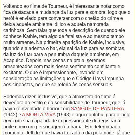
Voltando ao filme de Tourneur, é interessante notar como
fica destacada a mudança da luz para a sombra, logo que o
herói é enviado para conversar com o chefão do crime e
deixa aquele ambiente idílico e aquela namorada
carinhosa. Sem falar que toda a descrição de quando ele
conhece Kathie, tem algo de fatalista e ao mesmo tempo
muito atraente. Na primeira aparição de Kathie, inclusive,
quando ela adentra o bar, ela sai da luz para as sombras,
da luz do luar para a penumbra daquele ambiente, em
Acapulco. Depois, nas cenas na praia, seremos
presenteados com mais desse sentimento conflitante e
excitante. O que é impressionante, levando em
consideração as limitações que o Código Hays impunha
aos cineastas, no que se referia às cenas sensuais.
Podemos dizer, inclusive, que a atmosfera do filme é
devedora do estilo e da sensibilidade de Tourneur, que já
havia reinventado o horror com
SANGUE DE PANTERA
(1942) e
A MORTA-VIVA
(1943) e aqui contribui para o ciclo
noir
com sua capacidade impressionante de registrar a
noite como um personagem da trama. Em determinado
momento, Jeff diz que havia trocado o dia pela noite, já que