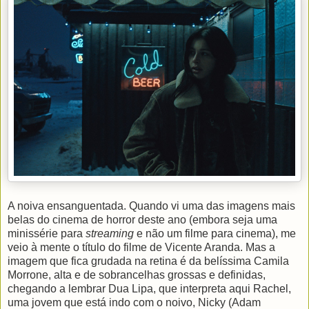
A noiva ensanguentada. Quando vi uma das imagens mais
belas do cinema de horror deste ano (embora seja uma
minissérie para
streaming
e não um filme para cinema), me
veio à mente o título do filme de Vicente Aranda. Mas a
imagem que fica grudada na retina é da belíssima Camila
Morrone, alta e de sobrancelhas grossas e definidas,
chegando a lembrar Dua Lipa, que interpreta aqui Rachel,
uma jovem que está indo com o noivo, Nicky (Adam