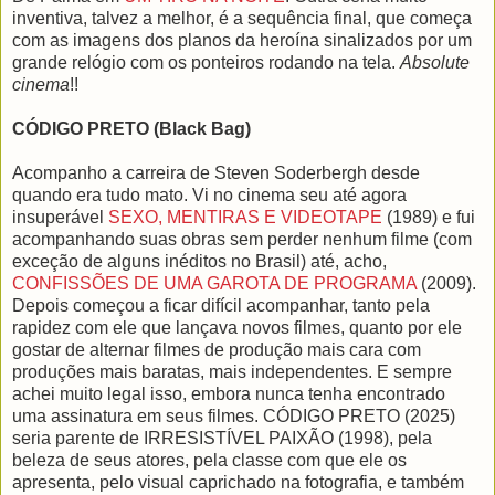
inventiva, talvez a melhor, é a sequência final, que começa
com as imagens dos planos da heroína sinalizados por um
grande relógio com os ponteiros rodando na tela.
Absolute
cinema
!!
CÓDIGO PRETO (Black Bag)
Acompanho a carreira de Steven Soderbergh desde
quando era tudo mato. Vi no cinema seu até agora
insuperável
SEXO, MENTIRAS E VIDEOTAPE
(1989) e fui
acompanhando suas obras sem perder nenhum filme (com
exceção de alguns inéditos no Brasil) até, acho,
CONFISSÕES DE UMA GAROTA DE PROGRAMA
(2009).
Depois começou a ficar difícil acompanhar, tanto pela
rapidez com ele que lançava novos filmes, quanto por ele
gostar de alternar filmes de produção mais cara com
produções mais baratas, mais independentes. E sempre
achei muito legal isso, embora nunca tenha encontrado
uma assinatura em seus filmes. CÓDIGO PRETO (2025)
seria parente de IRRESISTÍVEL PAIXÃO (1998), pela
beleza de seus atores, pela classe com que ele os
apresenta, pelo visual caprichado na fotografia, e também