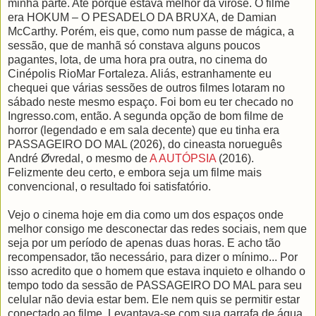
minha parte. Até porque estava melhor da virose. O filme
era HOKUM – O PESADELO DA BRUXA, de Damian
McCarthy. Porém, eis que, como num passe de mágica, a
sessão, que de manhã só constava alguns poucos
pagantes, lota, de uma hora pra outra, no cinema do
Cinépolis RioMar Fortaleza. Aliás, estranhamente eu
chequei que várias sessões de outros filmes lotaram no
sábado neste mesmo espaço. Foi bom eu ter checado no
Ingresso.com, então. A segunda opção de bom filme de
horror (legendado e em sala decente) que eu tinha era
PASSAGEIRO DO MAL (2026), do cineasta norueguês
André Øvredal, o mesmo de
A AUTÓPSIA
(2016).
Felizmente deu certo, e embora seja um filme mais
convencional, o resultado foi satisfatório.
Vejo o cinema hoje em dia como um dos espaços onde
melhor consigo me desconectar das redes sociais, nem que
seja por um período de apenas duas horas. E acho tão
recompensador, tão necessário, para dizer o mínimo... Por
isso acredito que o homem que estava inquieto e olhando o
tempo todo da sessão de PASSAGEIRO DO MAL para seu
celular não devia estar bem. Ele nem quis se permitir estar
conectado ao filme. Levantava-se com sua garrafa de água,