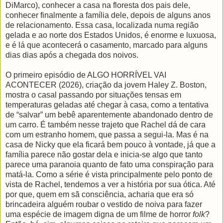
DiMarco), conhecer a casa na floresta dos pais dele,
conhecer finalmente a família dele, depois de alguns anos
de relacionamento. Essa casa, localizada numa região
gelada e ao norte dos Estados Unidos, é enorme e luxuosa,
e é lá que acontecerá o casamento, marcado para alguns
dias dias após a chegada dos noivos.
O primeiro episódio de ALGO HORRÍVEL VAI
ACONTECER (2026), criação da jovem Haley Z. Boston,
mostra o casal passando por situações tensas em
temperaturas geladas até chegar à casa, como a tentativa
de “salvar” um bebê aparentemente abandonado dentro de
um carro. É também nesse trajeto que Rachel dá de cara
com um estranho homem, que passa a segui-la. Mas é na
casa de Nicky que ela ficará bem pouco à vontade, já que a
família parece não gostar dela e inicia-se algo que tanto
parece uma paranoia quanto de fato uma conspiração para
matá-la. Como a série é vista principalmente pelo ponto de
vista de Rachel, tendemos a ver a história por sua ótica. Até
por que, quem em sã consciência, acharia que era só
brincadeira alguém roubar o vestido de noiva para fazer
uma espécie de imagem digna de um filme de horror
folk
?