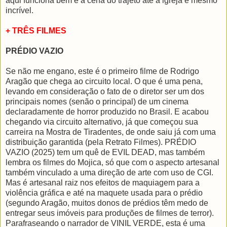
aqui funciona bem e a cena do trajeto até a igreja é mesmo
incrível.
+ TRÊS FILMES
PRÉDIO VAZIO
Se não me engano, este é o primeiro filme de Rodrigo
Aragão que chega ao circuito local. O que é uma pena,
levando em consideração o fato de o diretor ser um dos
principais nomes (senão o principal) de um cinema
declaradamente de horror produzido no Brasil. E acabou
chegando via circuito alternativo, já que começou sua
carreira na Mostra de Tiradentes, de onde saiu já com uma
distribuição garantida (pela Retrato Filmes). PRÉDIO
VAZIO (2025) tem um quê de EVIL DEAD, mas também
lembra os filmes do Mojica, só que com o aspecto artesanal
também vinculado a uma direção de arte com uso de CGI.
Mas é artesanal raiz nos efeitos de maquiagem para a
violência gráfica e até na maquete usada para o prédio
(segundo Aragão, muitos donos de prédios têm medo de
entregar seus imóveis para produções de filmes de terror).
Parafraseando o narrador de VINIL VERDE, esta é uma