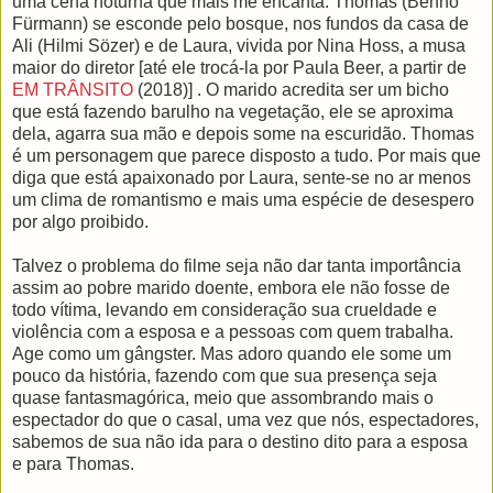
uma cena noturna que mais me encanta: Thomas (Benno
Fürmann) se esconde pelo bosque, nos fundos da casa de
Ali (Hilmi Sözer) e de Laura, vivida por Nina Hoss, a musa
maior do diretor [até ele trocá-la por Paula Beer, a partir de
EM TRÂNSITO
(2018)] . O marido acredita ser um bicho
que está fazendo barulho na vegetação, ele se aproxima
dela, agarra sua mão e depois some na escuridão. Thomas
é um personagem que parece disposto a tudo. Por mais que
diga que está apaixonado por Laura, sente-se no ar menos
um clima de romantismo e mais uma espécie de desespero
por algo proibido.
Talvez o problema do filme seja não dar tanta importância
assim ao pobre marido doente, embora ele não fosse de
todo vítima, levando em consideração sua crueldade e
violência com a esposa e a pessoas com quem trabalha.
Age como um gângster. Mas adoro quando ele some um
pouco da história, fazendo com que sua presença seja
quase fantasmagórica, meio que assombrando mais o
espectador do que o casal, uma vez que nós, espectadores,
sabemos de sua não ida para o destino dito para a esposa
e para Thomas.