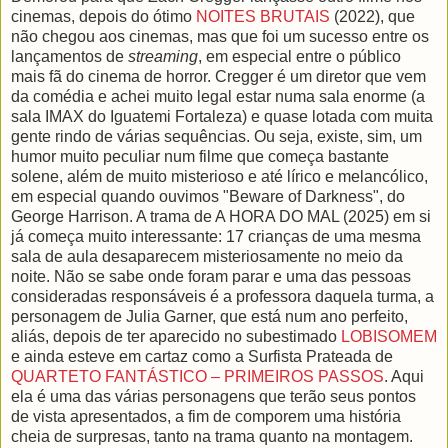
cinemas, depois do ótimo
NOITES BRUTAIS
(2022), que
não chegou aos cinemas, mas que foi um sucesso entre os
lançamentos de
streaming
, em especial entre o público
mais fã do cinema de horror. Cregger é um diretor que vem
da comédia e achei muito legal estar numa sala enorme (a
sala IMAX do Iguatemi Fortaleza) e quase lotada com muita
gente rindo de várias sequências. Ou seja, existe, sim, um
humor muito peculiar num filme que começa bastante
solene, além de muito misterioso e até lírico e melancólico,
em especial quando ouvimos "Beware of Darkness", do
George Harrison. A trama de A HORA DO MAL (2025) em si
já começa muito interessante: 17 crianças de uma mesma
sala de aula desaparecem misteriosamente no meio da
noite. Não se sabe onde foram parar e uma das pessoas
consideradas responsáveis é a professora daquela turma, a
personagem de Julia Garner, que está num ano perfeito,
aliás, depois de ter aparecido no subestimado
LOBISOMEM
e ainda esteve em cartaz como a Surfista Prateada de
QUARTETO FANTÁSTICO – PRIMEIROS PASSOS
. Aqui
ela é uma das várias personagens que terão seus pontos
de vista apresentados, a fim de comporem uma história
cheia de surpresas, tanto na trama quanto na montagem.