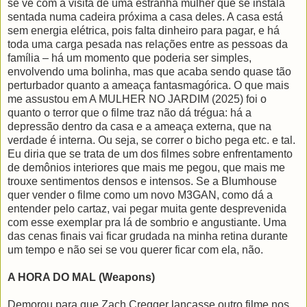
se vê com a visita de uma estranha mulher que se instala
sentada numa cadeira próxima a casa deles. A casa está
sem energia elétrica, pois falta dinheiro para pagar, e há
toda uma carga pesada nas relações entre as pessoas da
família – há um momento que poderia ser simples,
envolvendo uma bolinha, mas que acaba sendo quase tão
perturbador quanto a ameaça fantasmagórica. O que mais
me assustou em A MULHER NO JARDIM (2025) foi o
quanto o terror que o filme traz não dá trégua: há a
depressão dentro da casa e a ameaça externa, que na
verdade é interna. Ou seja, se correr o bicho pega etc. e tal.
Eu diria que se trata de um dos filmes sobre enfrentamento
de demônios interiores que mais me pegou, que mais me
trouxe sentimentos densos e intensos. Se a Blumhouse
quer vender o filme como um novo M3GAN, como dá a
entender pelo cartaz, vai pegar muita gente desprevenida
com esse exemplar pra lá de sombrio e angustiante. Uma
das cenas finais vai ficar grudada na minha retina durante
um tempo e não sei se vou querer ficar com ela, não.
A HORA DO MAL (Weapons)
Demorou para que Zach Cregger lançasse outro filme nos