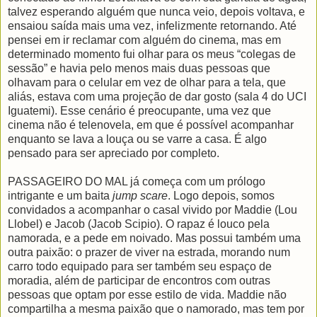
talvez esperando alguém que nunca veio, depois voltava, e
ensaiou saída mais uma vez, infelizmente retornando. Até
pensei em ir reclamar com alguém do cinema, mas em
determinado momento fui olhar para os meus “colegas de
sessão” e havia pelo menos mais duas pessoas que
olhavam para o celular em vez de olhar para a tela, que
aliás, estava com uma projeção de dar gosto (sala 4 do UCI
Iguatemi). Esse cenário é preocupante, uma vez que
cinema não é telenovela, em que é possível acompanhar
enquanto se lava a louça ou se varre a casa. É algo
pensado para ser apreciado por completo.
PASSAGEIRO DO MAL já começa com um prólogo
intrigante e um baita
jump scare
. Logo depois, somos
convidados a acompanhar o casal vivido por Maddie (Lou
Llobel) e Jacob (Jacob Scipio). O rapaz é louco pela
namorada, e a pede em noivado. Mas possui também uma
outra paixão: o prazer de viver na estrada, morando num
carro todo equipado para ser também seu espaço de
moradia, além de participar de encontros com outras
pessoas que optam por esse estilo de vida. Maddie não
compartilha a mesma paixão que o namorado, mas tem por