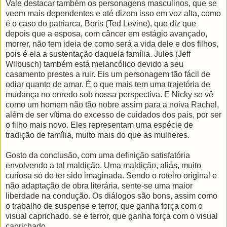
Vale destacar também os personagens masculinos, que se
veem mais dependentes e até dizem isso em voz alta, como
é o caso do patriarca, Boris (Ted Levine), que diz que
depois que a esposa, com câncer em estágio avançado,
morrer, não tem ideia de como será a vida dele e dos filhos,
pois é ela a sustentação daquela família. Jules (Jeff
Wilbusch) também está melancólico devido a seu
casamento prestes a ruir. Eis um personagem tão fácil de
odiar quanto de amar. É o que mais tem uma trajetória de
mudança no enredo sob nossa perspectiva. E Nicky se vê
como um homem não tão nobre assim para a noiva Rachel,
além de ser vítima do excesso de cuidados dos pais, por ser
o filho mais novo. Eles representam uma espécie de
tradição de família, muito mais do que as mulheres.
Gosto da conclusão, com uma definição satisfatória
envolvendo a tal maldição. Uma maldição, aliás, muito
curiosa só de ter sido imaginada. Sendo o roteiro original e
não adaptação de obra literária, sente-se uma maior
liberdade na condução. Os diálogos são bons, assim como
o trabalho de suspense e terror, que ganha força com o
visual caprichado. se e terror, que ganha força com o visual
caprichado.