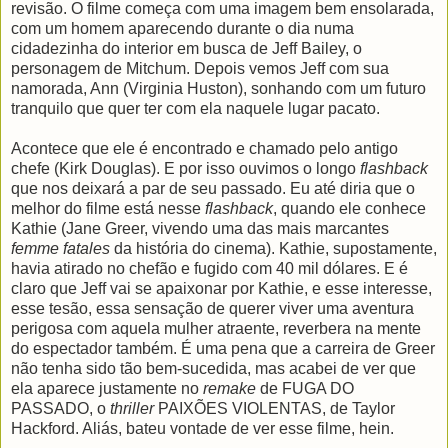
revisão. O filme começa com uma imagem bem ensolarada,
com um homem aparecendo durante o dia numa
cidadezinha do interior em busca de Jeff Bailey, o
personagem de Mitchum. Depois vemos Jeff com sua
namorada, Ann (Virginia Huston), sonhando com um futuro
tranquilo que quer ter com ela naquele lugar pacato.
Acontece que ele é encontrado e chamado pelo antigo
chefe (Kirk Douglas). E por isso ouvimos o longo
flashback
que nos deixará a par de seu passado. Eu até diria que o
melhor do filme está nesse
flashback
, quando ele conhece
Kathie (Jane Greer, vivendo uma das mais marcantes
femme fatales
da história do cinema). Kathie, supostamente,
havia atirado no chefão e fugido com 40 mil dólares. E é
claro que Jeff vai se apaixonar por Kathie, e esse interesse,
esse tesão, essa sensação de querer viver uma aventura
perigosa com aquela mulher atraente, reverbera na mente
do espectador também. É uma pena que a carreira de Greer
não tenha sido tão bem-sucedida, mas acabei de ver que
ela aparece justamente no
remake
de FUGA DO
PASSADO, o
thriller
PAIXÕES VIOLENTAS, de Taylor
Hackford. Aliás, bateu vontade de ver esse filme, hein.