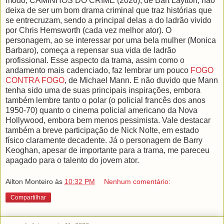
modo, CAMINHOS DO CRIME (2026), de Bart Laytton, não
deixa de ser um bom drama criminal que traz histórias que
se entrecruzam, sendo a principal delas a do ladrão vivido
por Chris Hemsworth (cada vez melhor ator). O
personagem, ao se interessar por uma bela mulher (Monica
Barbaro), começa a repensar sua vida de ladrão
profissional. Esse aspecto da trama, assim como o
andamento mais cadenciado, faz lembrar um pouco
FOGO
CONTRA FOGO
, de Michael Mann. E não duvido que Mann
tenha sido uma de suas principais inspirações, embora
também lembre tanto o polar (o policial francês dos anos
1950-70) quanto o cinema policial americano da Nova
Hollywood, embora bem menos pessimista. Vale destacar
também a breve participação de Nick Nolte, em estado
físico claramente decadente. Já o personagem de Barry
Keoghan, apesar de importante para a trama, me pareceu
apagado para o talento do jovem ator.
Ailton Monteiro
às
10:32 PM
Nenhum comentário:
Compartilhar